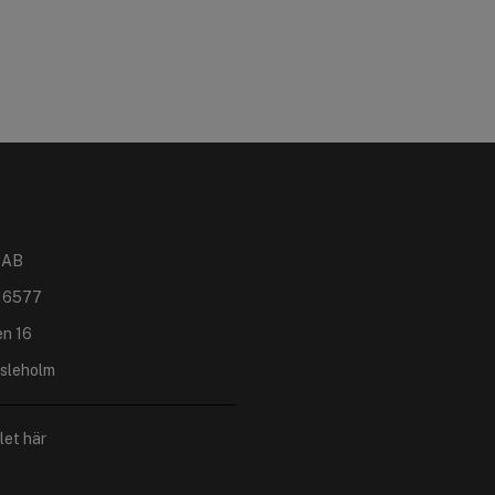
 AB
16577
en 16
sleholm
let här