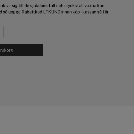
iktar sig till de sjukdomsfall och olycksfall vuxna kan
nd så uppge Rabattkod LFKUND innan köp i kassan så får
arukorg