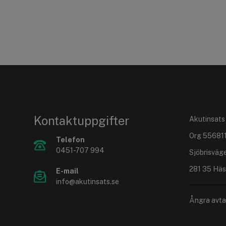
Kontaktuppgifter
Akutinsats
Org 55681
Telefon
0451-707 994
Sjöbrisväg
281 35 Häs
E-mail
info@akutinsats.se
Ångra avta