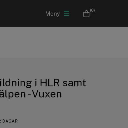
(0)
Meny
ldning i HLR samt
älpen - Vuxen
2 DAGAR