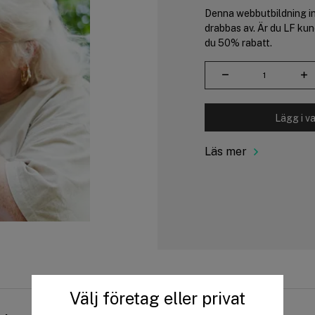
Denna webbutbildning inr
drabbas av. Är du LF ku
du 50% rabatt.
Lägg i v
Läs mer
Välj företag eller privat