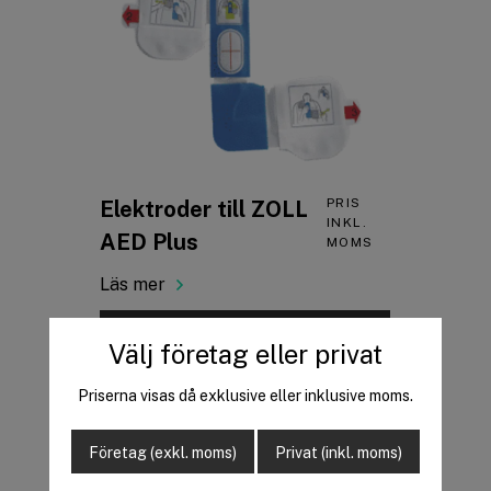
PRIS
Elektroder till ZOLL
INKL.
AED Plus
MOMS
Läs mer
Välj företag eller privat
Priserna visas då exklusive eller inklusive moms.
Företag (exkl. moms)
Privat (inkl. moms)