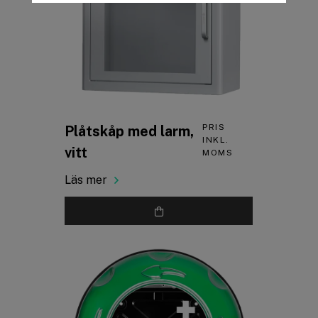
PRIS
Plåtskåp med larm,
INKL.
vitt
MOMS
Läs mer