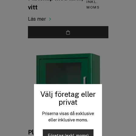
INKL.
vitt
MOMS
Läs mer
Välj företag eller
privat
Priserna visas då exklusive
eller inklusive moms.
PRIS
Plåtskåp med larm,
Företag (exkl. moms)