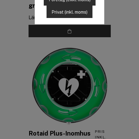
INKL.
grönt
MOMS
Privat (inkl. moms)
Läs mer
PRIS
Rotaid Plus-Inomhus
INKL.