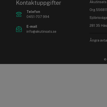
Kontaktuppgifter
Akutinsats
Org 55681
Telefon
0451-707 994
Sjöbrisväg
281 35 Häs
E-mail
info@akutinsats.se
Ångra avta
© 