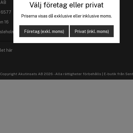
 AB
Välj företag eller privat
16577
Priserna visas då exklusive eller inklusive moms.
en 16
Företag (exkl. moms)
Privat (inkl. moms)
sleholm
let här
Copyright Akutinsats AB 2026 - Alla rättigheter förbehålls |
E-butik från Sen