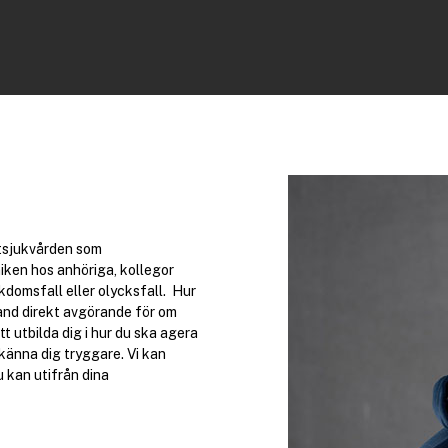
utsjukvården som
iken hos anhöriga, kollegor
domsfall eller olycksfall. Hur
and direkt avgörande för om
t utbilda dig i hur du ska agera
känna dig tryggare. Vi kan
u kan utifrån dina