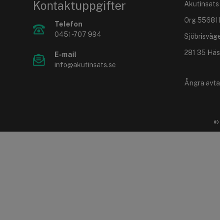
Kontaktuppgifter
Akutinsats
Org 55681
Telefon
0451-707 994
Sjöbrisväg
281 35 Häs
E-mail
info@akutinsats.se
Ångra avta
© 