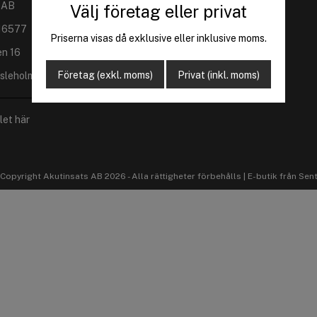
 AB
Välj företag eller privat
16577
Priserna visas då exklusive eller inklusive moms.
en 16
Företag (exkl. moms)
Privat (inkl. moms)
sleholm
let här
Copyright Akutinsats AB 2026 - Alla rättigheter förbehålls |
E-butik från Sen