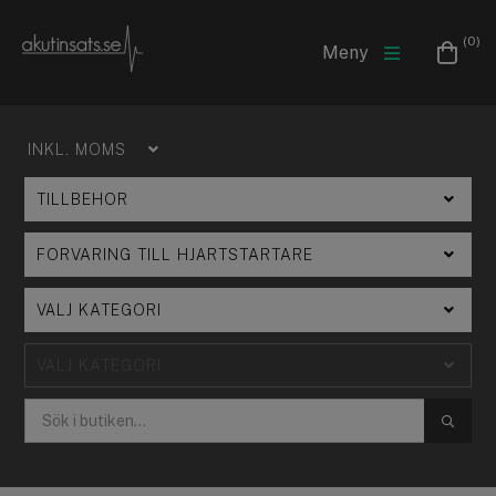
(0)
Meny
SÖK