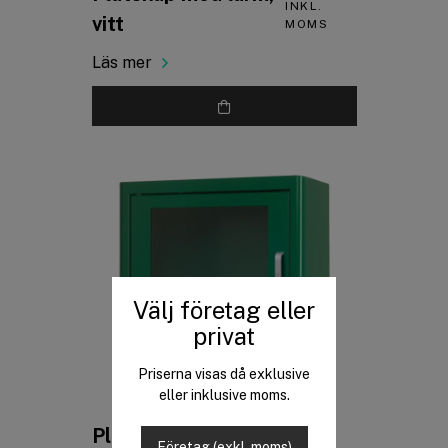
INKL.
vitt
MOMS
Läs mer
Välj företag eller
privat
Priserna visas då exklusive
eller inklusive moms.
PRIS
Plåtskåp med larm,
Företag (exkl. moms)