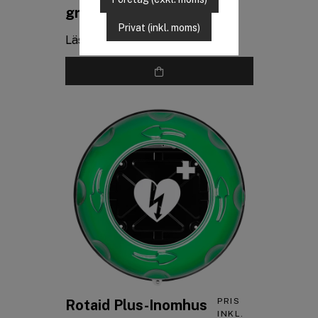
INKL.
grönt
MOMS
Privat (inkl. moms)
Läs mer
PRIS
Rotaid Plus-Inomhus
INKL.