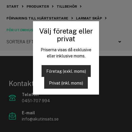
START
PRODUKTER
TILLBEHÖR
FÖRVARING TILL HJÄRTSTARTARE
LARMAT SKÅP
Välj företag eller
FÖR UTOMHUS
privat
SORTERA EFTER:
Priserna visas då exklusive
eller inklusive moms.
Företag (exkl. moms)
Kontaktuppgifter
Privat (inkl. moms)
Telefon
0451-707 994
E-mail
info@akutinsats.se