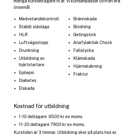
många kursdeltagare ni är. Vi kundanpassar utifrån era
önsemål
Medvetandekontroll
Brännskada
Stabilt sidoläge
Blödning
HLR
Getingstick
Luftvägsstopp
Anafylaktisk Chock
Drunkning
Fallolycka
Utbildning av
Klämskada
hjärtstartare
Hjärnskakning
Epilepsi
Fraktur
Diabetes
Elskada
Kostnad för utbildning
1-10 deltagare 6500 kr ex moms.
11-20 deltagare 7900 kr ex moms.
Kurstiden är 3 timmar. Utbildning sker på plats hos er.