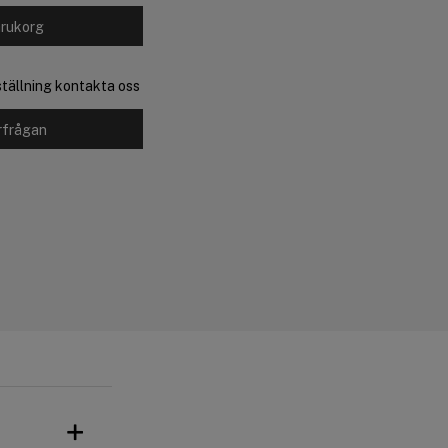
arukorg
eställning kontakta oss
rfrågan