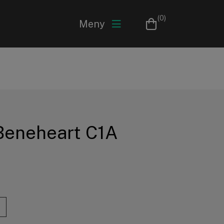
(0)
Meny
Beneheart C1A