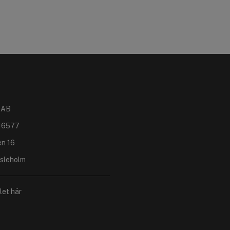
 AB
16577
en 16
sleholm
let här