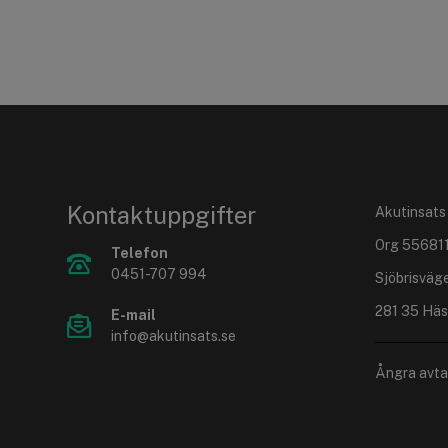
Kontaktuppgifter
Akutinsats
Org 55681
Telefon
0451-707 994
Sjöbrisväg
281 35 Häs
E-mail
info@akutinsats.se
Ångra avta