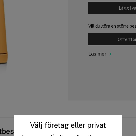
Lägg i v
Vill du göra en större b
Offertfö
Läs mer
Välj företag eller privat
tbeskrivning