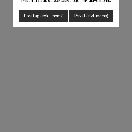
Priserna visas då exklusive eller inklusive moms.
Företag (exkl. moms)
Privat (inkl. moms)