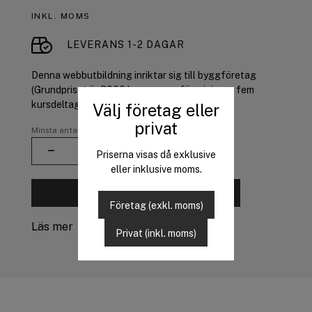
INKL. MOMS
LEVERANS 1-2 DAGAR
Denna webbutbildning inriktar sig till byggföretag
(Grundpriset är 3000 kr ex moms för minimum fem
kursdeltagare)
Välj företag eller
privat
Minsta antal att beställa: 5
Priserna visas då exklusive
eller inklusive moms.
Lägg i varukorg
Företag (exkl. moms)
Läs mer
Privat (inkl. moms)